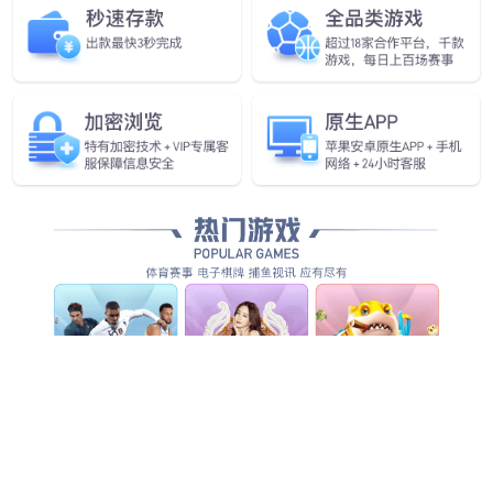
OUR SERVICES
公司服务
滑雪度假套餐
提供滑雪度假套餐服务，包括住宿、滑雪课程等；