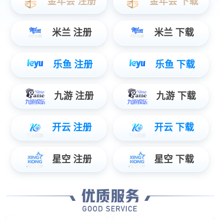
在业务布局方面，
DB电竞APP
已形成以为核心的完整产业链。我们始终坚
持以客户需求为导向，通过持续的创新与突破，不断提升服务品质。凭借
专业的技术人才培养机制，成功打造了多个具有重要影响力的标杆项目。
了解我们