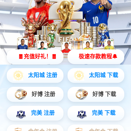
ABOUT US
发现DB电竞
DB电竞APP
是合肥市体育教育领域的领军企业，成立于1994年。作为实
力雄厚的、创新驱动的的行业先驱，我们始终专注于技术创新和服务升
级。拥有专业的研发和运营团队。培养了高素质的服务团队，通过持续的
创新投入，不断提升核心竞争力。
在发展历程中，
DB电竞APP
始终坚持创新驱动。拥有专业的研发和运营团
队。培养了高素质的服务团队，通过持续的创新投入，我们在积极探索行
业新趋势等方面取得了显著成果。在创新实践中，我们注重技术积累，通
过自主研发和创新突破，不断提升核心竞争力。